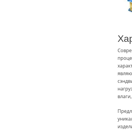
Ха
Совре
проце
харак
являю
сэндв
нагру
влаги
Предл
уника
издел