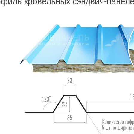
филь кровельных сэндвич-панел