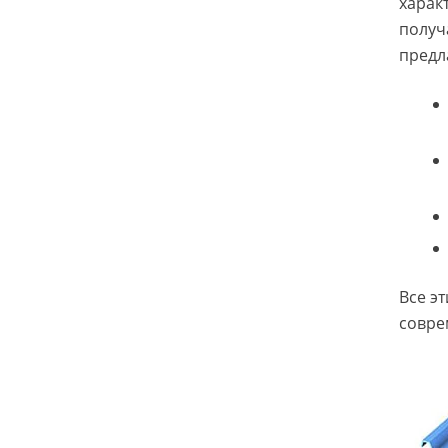
харак
получ
предл
Все э
совре