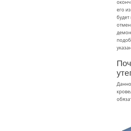
оконч
его и
будет
отмен
демон
подоб
указа
Поч
уте
Данно
крове
обяза