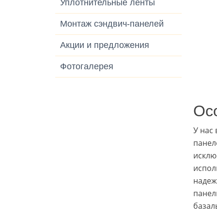
Уплотнительные ленты
Монтаж сэндвич-панелей
Акции и предложения
Фотогалерея
Ос
У нас
панел
исклю
испол
надеж
панел
базал