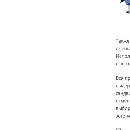
Также
очень
Испол
всю к
Вся п
выдер
сэндв
отмен
выбор
эстет