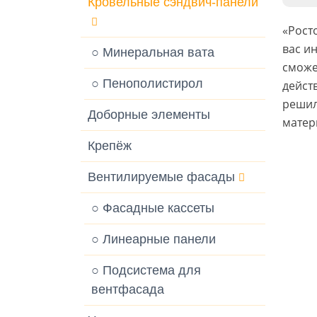
Кровельные сэндвич-панели
«Рост
вас и
○ Минеральная вата
сможе
○ Пенополистирол
дейст
решил
Доборные элементы
матер
Крепёж
Вентилируемые фасады
○ Фасадные кассеты
○ Линеарные панели
○ Подсистема для
вентфасада